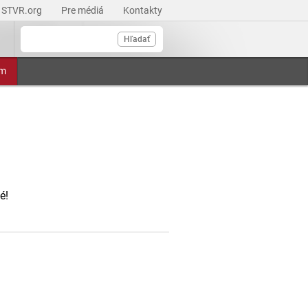
STVR.org
Pre médiá
Kontakty
Hľadať
am
é!