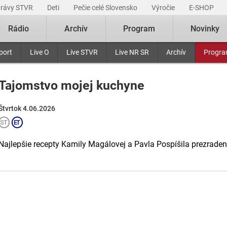
právy STVR
Deti
Pečie celé Slovensko
Výročie
E-SHOP
Rádio
Archív
Program
Novinky
port
Live O
Live STVR
Live NR SR
Archív
Progr
Tajomstvo mojej kuchyne
Štvrtok 4.06.2026
Najlepšie recepty Kamily Magálovej a Pavla Pospíšila prezraden