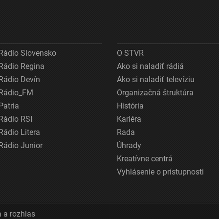
Rádio Slovensko
O STVR
Rádio Regina
Ako si naladiť rádiá
Rádio Devín
Ako si naladiť televíziu
Rádio_FM
Organizačná štruktúra
Patria
História
Rádio RSI
Kariéra
Rádio Litera
Rada
Rádio Junior
Úhrady
Kreatívne centrá
Vyhlásenie o prístupnosti
 a rozhlas