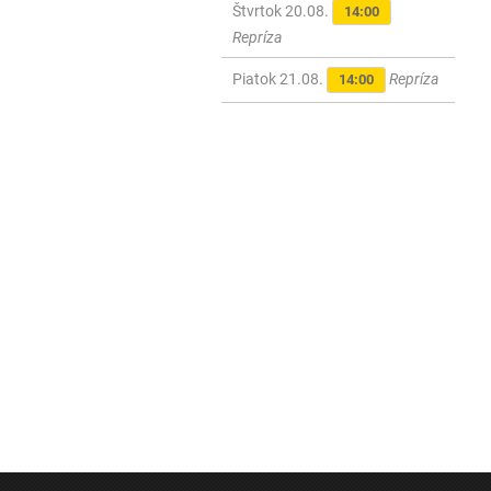
Štvrtok 20.08.
14:00
Repríza
Piatok 21.08.
Repríza
14:00