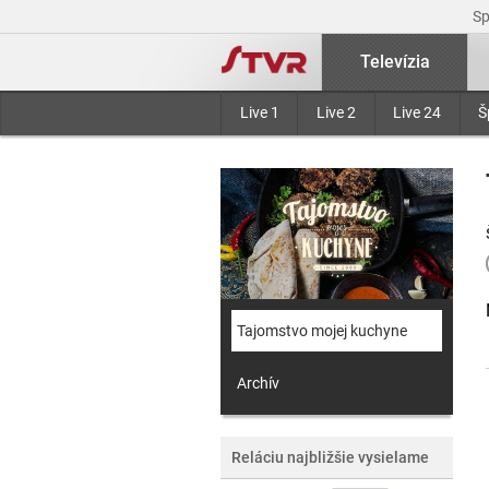
S
Televízia
Live 1
Live 2
Live 24
Š
Tajomstvo mojej kuchyne
Archív
Reláciu najbližšie vysielame