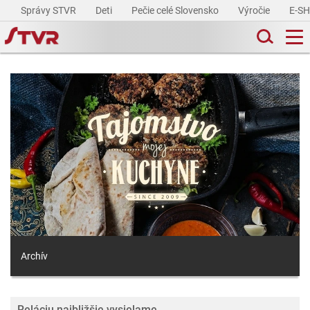
Správy STVR
Deti
Pečie celé Slovensko
Výročie
E-S
Archív
Reláciu najbližšie vysielame