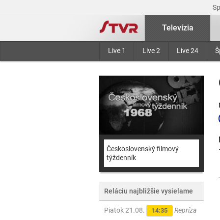
S
Televízia
Live 1
Live 2
Live 24
Š
Československý filmový
týždenník
Reláciu najbližšie vysielame
Piatok 21.08.
Repríza
14:35