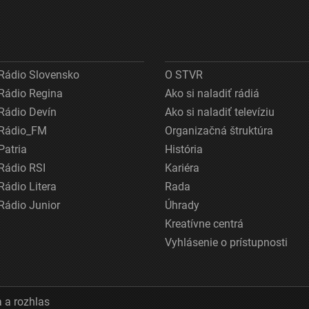
Rádio Slovensko
O STVR
Rádio Regina
Ako si naladiť rádiá
Rádio Devín
Ako si naladiť televíziu
Rádio_FM
Organizačná štruktúra
Patria
História
Rádio RSI
Kariéra
Rádio Litera
Rada
Rádio Junior
Úhrady
Kreatívne centrá
Vyhlásenie o prístupnosti
 a rozhlas