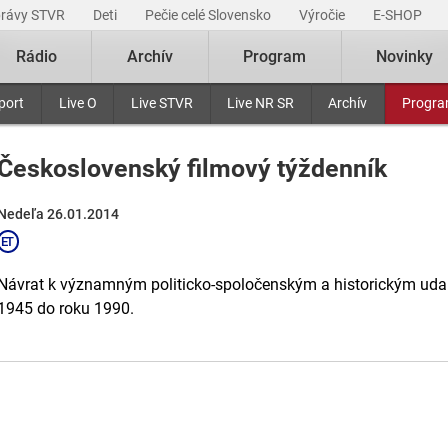
právy STVR
Deti
Pečie celé Slovensko
Výročie
E-SHOP
Rádio
Archív
Program
Novinky
port
Live O
Live STVR
Live NR SR
Archív
Progr
Československý filmový týždenník
Nedeľa 26.01.2014
Návrat k významným politicko-spoločenským a historickým uda
1945 do roku 1990.