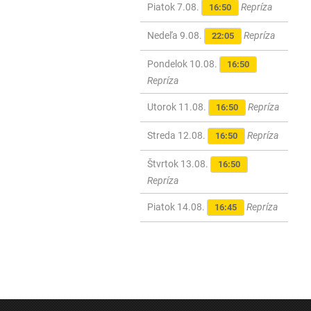
Piatok 7.08.
Repríza
16:50
Nedeľa 9.08.
Repríza
22:05
Pondelok 10.08.
16:50
Repríza
Utorok 11.08.
Repríza
16:50
Streda 12.08.
Repríza
16:50
Štvrtok 13.08.
16:50
Repríza
Piatok 14.08.
Repríza
16:45