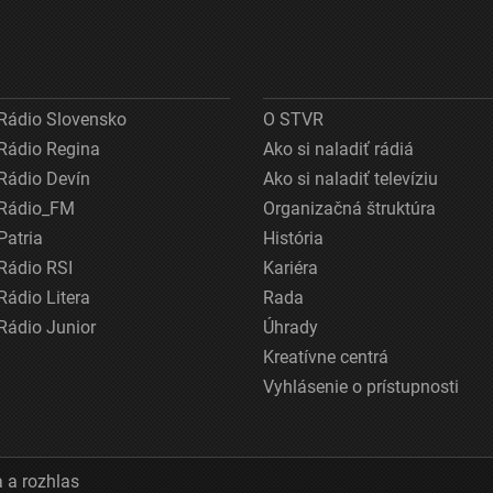
Rádio Slovensko
O STVR
Rádio Regina
Ako si naladiť rádiá
Rádio Devín
Ako si naladiť televíziu
Rádio_FM
Organizačná štruktúra
Patria
História
Rádio RSI
Kariéra
Rádio Litera
Rada
Rádio Junior
Úhrady
Kreatívne centrá
Vyhlásenie o prístupnosti
 a rozhlas