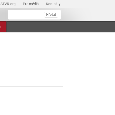
STVR.org
Pre médiá
Kontakty
Hľadať
am