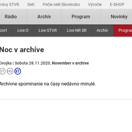
právy STVR
Deti
Pečie celé Slovensko
Výročie
E-SHOP
Rádio
Archív
Program
Novinky
port
Live O
Live STVR
Live NR SR
Archív
Progr
Noc v archíve
Dvojka | Sobota 28.11.2020,
November v archíve
Archívne spomínanie na časy nedávno minulé.