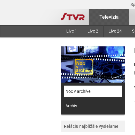
S
Televízia
Live 1
Live 2
Live 24
Š
Noc v archíve
Archív
Reláciu najbližšie vysielame