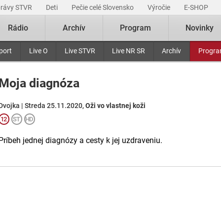
právy STVR
Deti
Pečie celé Slovensko
Výročie
E-SHOP
Rádio
Archív
Program
Novinky
port
Live O
Live STVR
Live NR SR
Archív
Progr
Moja diagnóza
Dvojka | Streda 25.11.2020,
Oži vo vlastnej koži
Príbeh jednej diagnózy a cesty k jej uzdraveniu.