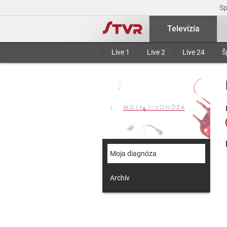
S
Televízia
Live 1
Live 2
Live 24
Š
Moja diagnóza
Archív