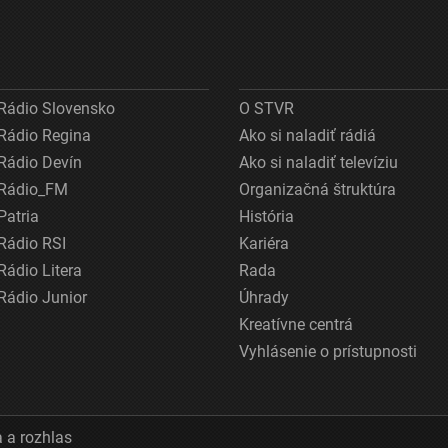
Rádio Slovensko
O STVR
Rádio Regina
Ako si naladiť rádiá
Rádio Devín
Ako si naladiť televíziu
Rádio_FM
Organizačná štruktúra
Patria
História
Rádio RSI
Kariéra
Rádio Litera
Rada
Rádio Junior
Úhrady
Kreatívne centrá
Vyhlásenie o prístupnosti
 a rozhlas