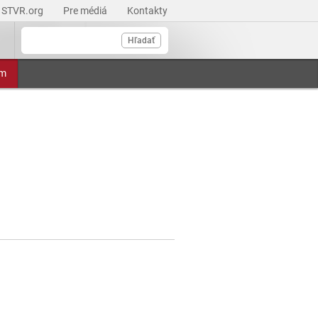
STVR.org
Pre médiá
Kontakty
Hľadať
am