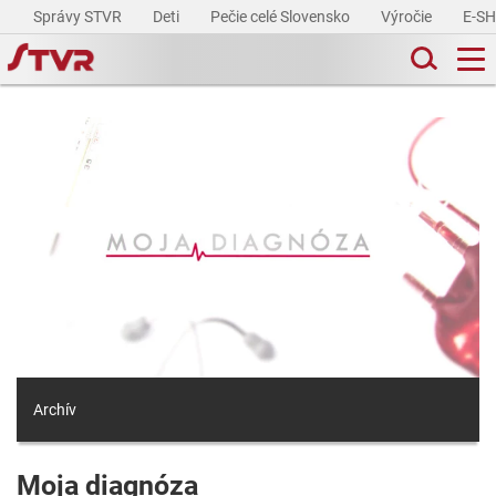
Správy STVR
Deti
Pečie celé Slovensko
Výročie
E-S
Archív
Moja diagnóza