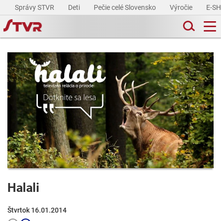
Správy STVR
Deti
Pečie celé Slovensko
Výročie
E-S
Halali
Štvrtok 16.01.2014