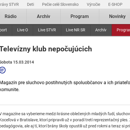
právy STVR
Deti
Pečie celé Slovensko
Výročie
E-SHOP
Rádio
Archív
Program
Novinky
port
Live O
Live STVR
Live NR SR
Archív
Progr
Televízny klub nepočujúcich
Sobota 15.03.2014
Magazín pre sluchovo postihnutých spoluobčanov a ich priateľo
komunite.
V magazíne sa vyberieme medzi krásne oblečených mladých ľudí, slucho
Koceľová v Bratislave, ktorí pripravili už v poradí tretí reprezentačný ples. 
pedagógovia, ale aj tí, ktorí brány školy opustili už pred rokmi a teraz si 