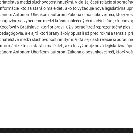
priateľstvá medzi sluchovopostihnutými. V ďalšej časti relácie si poradím
informácie, kto sa stará o malé deti, ako to vyžaduje nová legislatívna 
pánom Antonom Uheríkom, autorom Zákona o posunkovej reči, ktorý vošiel 
magazíne sa vyberieme medzi krásne oblečených mladých ľudí, sluchovo
Koceľová v Bratislave, ktorí pripravili už v poradí tretí reprezentačný ples. 
pedagógovia, ale aj tí, ktorí brány školy opustili už pred rokmi a teraz si 
priateľstvá medzi sluchovopostihnutými. V ďalšej časti relácie si poradím
informácie, kto sa stará o malé deti, ako to vyžaduje nová legislatívna 
pánom Antonom Uheríkom, autorom Zákona o posunkovej reči, ktorý vošiel