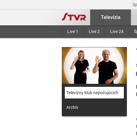
S
Televízia
Live 1
Live 2
Live 24
Š
Televízny klub nepočujúcich
Archív