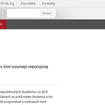
STVR.org
Pre médiá
Kontakty
Hľadať
am
v, ktorí rozumejú nepočujúcej
vopostihnutých študentov zo SOŠ
Zabaviť sa prišli nielen študenta a ich
prišli zaspomínať a nadviazať nové