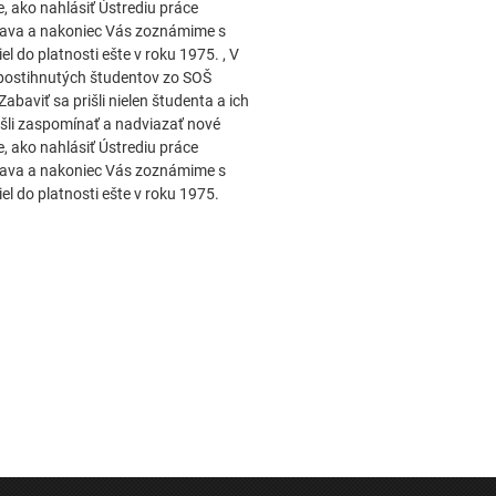
e, ako nahlásiť Ústrediu práce
úprava a nakoniec Vás zoznámime s
do platnosti ešte v roku 1975. , V
postihnutých študentov zo SOŠ
Zabaviť sa prišli nielen študenta a ich
prišli zaspomínať a nadviazať nové
e, ako nahlásiť Ústrediu práce
úprava a nakoniec Vás zoznámime s
 do platnosti ešte v roku 1975.