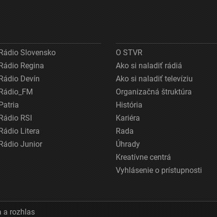
Rádio Slovensko
O STVR
Rádio Regina
Ako si naladiť rádiá
Rádio Devín
Ako si naladiť televíziu
Rádio_FM
Organizačná štruktúra
Patria
História
Rádio RSI
Kariéra
Rádio Litera
Rada
Rádio Junior
Úhrady
Kreatívne centrá
Vyhlásenie o prístupnosti
 a rozhlas