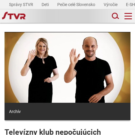
Správy STVR
Deti
Pečie celé Slovensko
Výročie
E-S
Archív
Televízny klub nepočujúcich