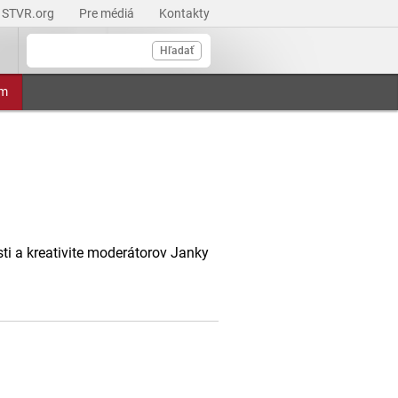
STVR.org
Pre médiá
Kontakty
Hľadať
am
i a kreativite moderátorov Janky