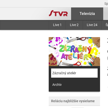
S
Televízia
Live 1
Live 2
Live 24
Š
Zázračný ateliér
Archív
Reláciu najbližšie vysielame