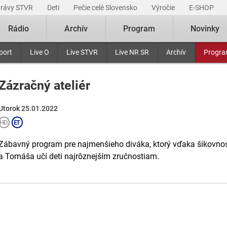
právy STVR
Deti
Pečie celé Slovensko
Výročie
E-SHOP
Rádio
Archív
Program
Novinky
port
Live O
Live STVR
Live NR SR
Archív
Progr
Zázračný ateliér
Utorok 25.01.2022
Zábavný program pre najmenšieho diváka, ktorý vďaka šikovnost
a Tomáša učí deti najrôznejším zručnostiam.