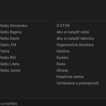
Rádio Slovensko
O STVR
Rádio Regina
Ako si naladiť rádiá
Rádio Devín
Ako si naladiť televíziu
Rádio_FM
Organizačná štruktúra
Patria
História
Rádio RSI
Kariéra
Rádio Litera
Rada
Rádio Junior
Úhrady
Kreatívne centrá
Vyhlásenie o prístupnosti
 a rozhlas