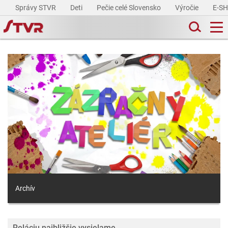
Správy STVR
Deti
Pečie celé Slovensko
Výročie
E-S
Archív
Reláciu najbližšie vysielame