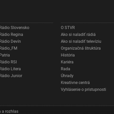
Rádio Slovensko
O STVR
Rádio Regina
Ako si naladiť rádiá
Rádio Devín
Ako si naladiť televíziu
Rádio_FM
Organizačná štruktúra
Patria
História
Rádio RSI
Kariéra
Rádio Litera
Rada
Rádio Junior
Úhrady
Kreatívne centrá
Vyhlásenie o prístupnosti
 a rozhlas