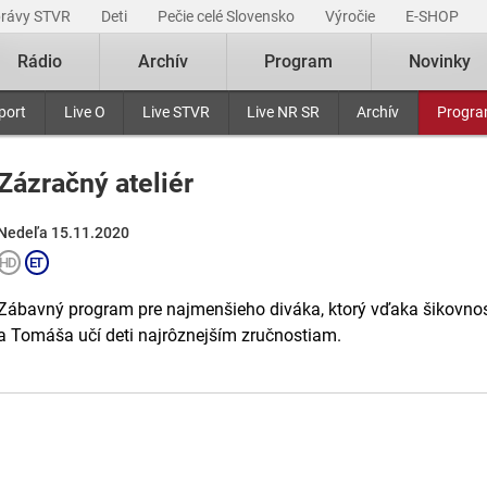
právy STVR
Deti
Pečie celé Slovensko
Výročie
E-SHOP
Rádio
Archív
Program
Novinky
port
Live O
Live STVR
Live NR SR
Archív
Progr
Zázračný ateliér
Nedeľa 15.11.2020
Zábavný program pre najmenšieho diváka, ktorý vďaka šikovnost
a Tomáša učí deti najrôznejším zručnostiam.