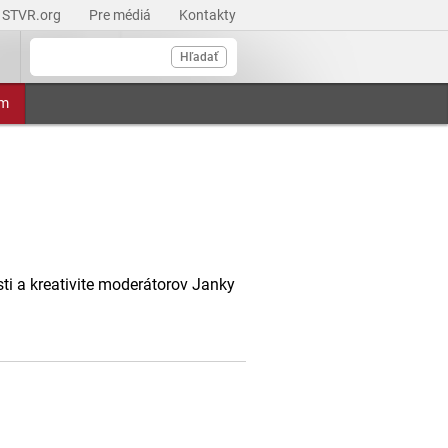
STVR.org
Pre médiá
Kontakty
Hľadať
am
i a kreativite moderátorov Janky