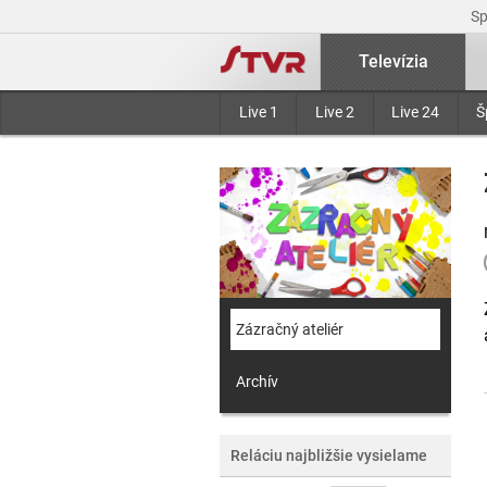
S
Televízia
Live 1
Live 2
Live 24
Š
Zázračný ateliér
Archív
Reláciu najbližšie vysielame