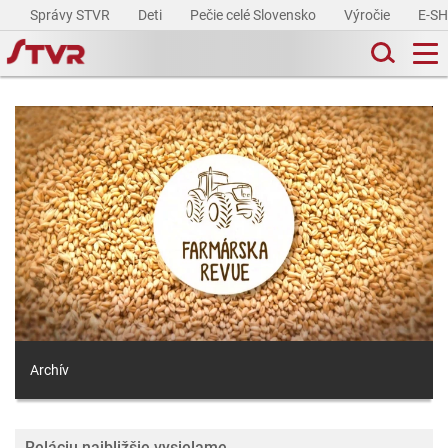
Správy STVR
Deti
Pečie celé Slovensko
Výročie
E-S
Archív
Reláciu najbližšie vysielame