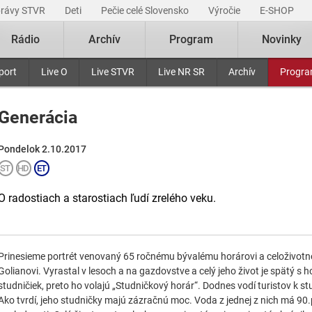
právy STVR
Deti
Pečie celé Slovensko
Výročie
E-SHOP
Rádio
Archív
Program
Novinky
port
Live O
Live STVR
Live NR SR
Archív
Progr
Generácia
Pondelok 2.10.2017
O radostiach a starostiach ľudí zrelého veku.
Prinesieme portrét venovaný 65 ročnému bývalému horárovi a celoživotn
Golianovi. Vyrastal v lesoch a na gazdovstve a celý jeho život je spätý s 
studničiek, preto ho volajú „Studničkový horár“. Dodnes vodí turistov k st
Ako tvrdí, jeho studničky majú zázračnú moc. Voda z jednej z nich má 90.