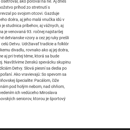
a ošetroval, ako poľoval na ne. Aj dnes
ožstvo príhod zo stretnutí s
 prevzal po svojom otcovi. Gazduje
eho dcéra, aj jeho malá vnučka idú v
je studnica príbehov, aj vážnych, aj
ma je venovaná 93. ročnej najstaršej
é detvianske vzory a cez jej ruky prešli
celú Detvu. Udržiavať tradície a folklór
kemu divadlu, rovnako ako aj jej dcéra,
aj pri tretej téme, ktorá sa bude
vej. Navštívime ženskú spevácku skupinu
díciám Detvy. Slová piesní sa dedia po
dpoľaní. Ako vravievajú: So spevom sa
iňovskej špecialite: Pacálom, čiže
le nám pod holým nebom, nad ohňom,
 vedením ich vedúceho Miroslava
ovských seniorov, ktorou je športový