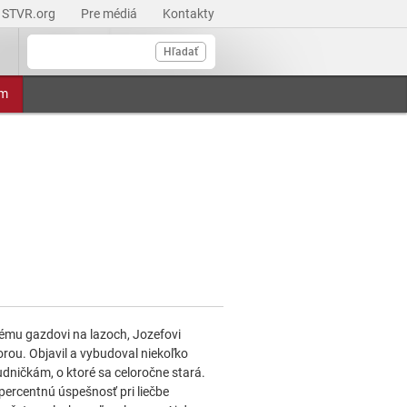
STVR.org
Pre médiá
Kontakty
Hľadať
am
ému gazdovi na lazoch, Jozefovi
horou. Objavil a vybudoval niekoľko
udničkám, o ktoré sa celoročne stará.
percentnú úspešnosť pri liečbe