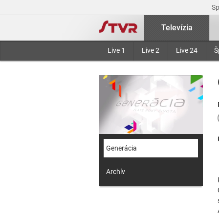
S
Televízia
Live 1
Live 2
Live 24
Š
Generácia
Archív