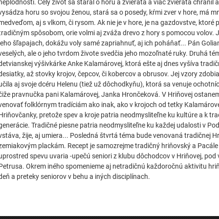
neplodnosti. Celý život sa staral o horu a zvieratá a viac zvieratá chránil 
vysádza horu so svojou ženou, stará sa o posedy, kŕmi zver v hore, má mn
medveďom, aj s vlkom, či rysom. Ak nie je v hore, je na gazdovstve, ktoré
tradičným spôsobom, orie volmi aj zváža drevo z hory s pomocou volov. J
jeho šľapajach, dokážu voly samé zapriahnuť, aj ich poháňať... Pán Golian 
veselých, ale o jeho tvrdom živote svedčia jeho mozoľnaté ruky. Druhá té
detvianskej výšivkárke Anke Kalamárovej, ktorá ešte aj dnes vyšíva tradičn
desiatky, až stovky krojov, čepcov, či kobercov a obrusov. Jej vzory zdobia 
učila aj svoje dcéru Helenu (tiež už dôchodkyňu), ktorá sa venuje ochotníc
čiže pravnučka pani Kalamárovej, Janka Hrončeková. V Hriňovej ostaneme 
venovať folklórnym tradíciám ako inak, ako v krojoch od tetky Kalamáro
Hriňovčanky, pretože spev a kroje patria neodmysliteľne ku kultúre a k tra
generácie. Tradičné piesne patria neodmysliteľne ku každej udalosti v Po
vstáva, žije, aj umiera... Posledná štvrtá téma bude venovaná tradičnej Hr
zemiakovým plackám. Recept je samozrejme tradičný hriňovský a Pacá
uprostred spevu uvaria -upečú seniori z klubu dôchodcov v Hriňovej, pod
Petrusa. Okrem iného spomenieme aj netradičnú každoročnú aktivitu hriň
deň a preteky seniorov v behu a iných disciplínach.