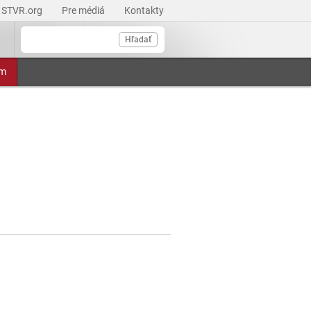
STVR.org
Pre médiá
Kontakty
Hľadať
am