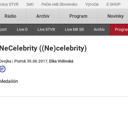
právy STVR
Deti
Pečie celé Slovensko
Výročie
E-SHOP
Rádio
Archív
Program
Novinky
port
Live O
Live STVR
Live NR SR
Archív
Progr
NeCelebrity ((Ne)celebrity)
Dvojka | Piatok 30.06.2017,
Elka Vidinská
Medailón