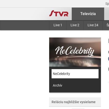
S
Televízia
Live 1
Live 2
Live 24
Š
NeCelebrity
Archív
Reláciu najbližšie vysielame