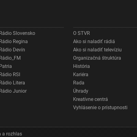
Rádio Slovensko
O STVR
Rádio Regina
Ako si naladiť rádiá
Rádio Devín
Ako si naladiť televíziu
Rádio_FM
Organizačná štruktúra
Patria
História
Rádio RSI
Kariéra
Rádio Litera
Rada
Rádio Junior
Úhrady
Kreatívne centrá
Vyhlásenie o prístupnosti
 a rozhlas