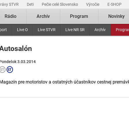
právy STVR
Deti
Pečie celé Slovensko
Výročie
E-SHOP
Rádio
Archív
Program
Novinky
port
Live O
Live STVR
Live NR SR
Archív
Progr
Autosalón
Pondelok 3.03.2014
Magazín pre motoristov a ostatných účastníkov cestnej premávk