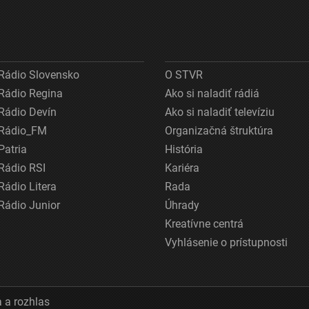
Rádio Slovensko
O STVR
Rádio Regina
Ako si naladiť rádiá
Rádio Devín
Ako si naladiť televíziu
Rádio_FM
Organizačná štruktúra
Patria
História
Rádio RSI
Kariéra
Rádio Litera
Rada
Rádio Junior
Úhrady
Kreatívne centrá
Vyhlásenie o prístupnosti
 a rozhlas