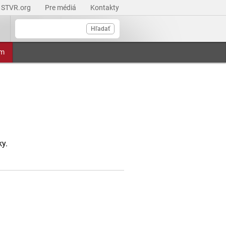
STVR.org
Pre médiá
Kontakty
Hľadať
am
y.