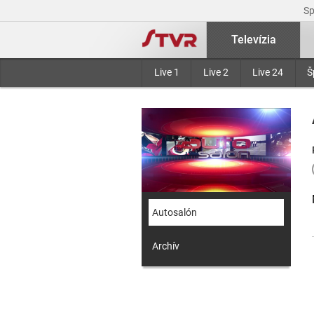
S
Televízia
Live 1
Live 2
Live 24
Š
Autosalón
Archív