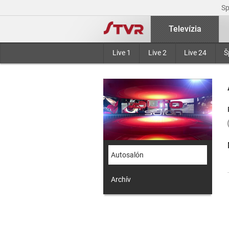
S
Televízia
Live 1
Live 2
Live 24
Š
Autosalón
Archív