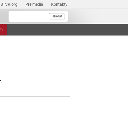
STVR.org
Pre médiá
Kontakty
Hľadať
am
.