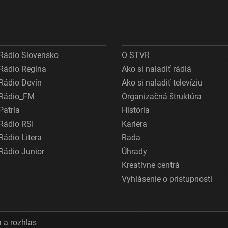
Rádio Slovensko
O STVR
Rádio Regina
Ako si naladiť rádiá
Rádio Devín
Ako si naladiť televíziu
Rádio_FM
Organizačná štruktúra
Patria
História
Rádio RSI
Kariéra
Rádio Litera
Rada
Rádio Junior
Úhrady
Kreatívne centrá
Vyhlásenie o prístupnosti
 a rozhlas