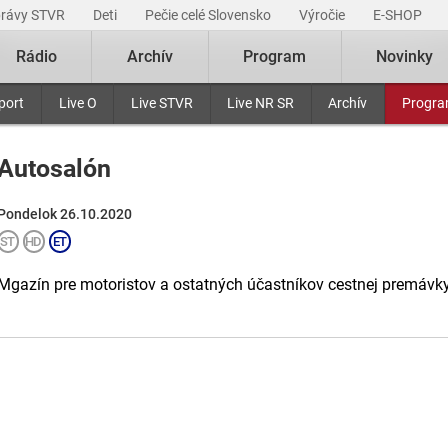
právy STVR
Deti
Pečie celé Slovensko
Výročie
E-SHOP
Rádio
Archív
Program
Novinky
port
Live O
Live STVR
Live NR SR
Archív
Progr
Autosalón
Pondelok 26.10.2020
Mgazín pre motoristov a ostatných účastníkov cestnej premávky