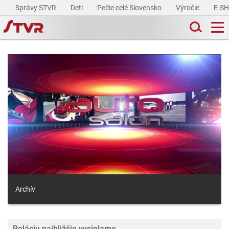
Správy STVR
Deti
Pečie celé Slovensko
Výročie
E-S
Archív
Reláciu najbližšie vysielame