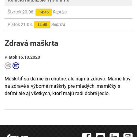
Štvrtok 20.08.
Repríza
14:45
Piatok 21.08.
Repríza
14:45
Zdravá maškrta
Piatok 16.10.2020
Maškrtiť sa dá nielen chutne, ale najmä zdravo. Máme tipy
na zdravé a výborné maškrty pre mladých, mamičky s
deťmi ale aj všetkých, ktorí majú radi dobré jedlo.