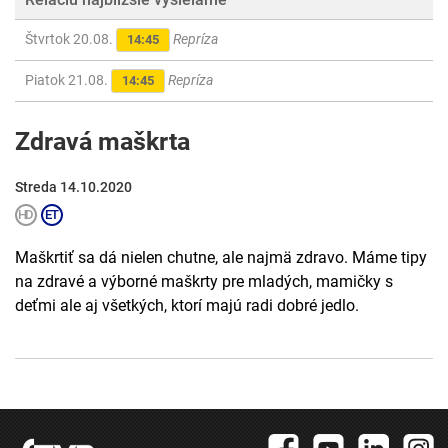
Štvrtok 20.08.
Repríza
14:45
Piatok 21.08.
Repríza
14:45
Zdravá maškrta
Streda 14.10.2020
Maškrtiť sa dá nielen chutne, ale najmä zdravo. Máme tipy
na zdravé a výborné maškrty pre mladých, mamičky s
deťmi ale aj všetkých, ktorí majú radi dobré jedlo.