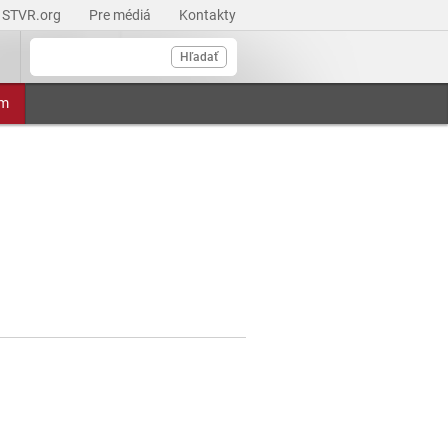
STVR.org
Pre médiá
Kontakty
Hľadať
am