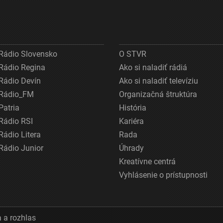
Rádio Slovensko
O STVR
Rádio Regina
Ako si naladiť rádiá
Rádio Devín
Ako si naladiť televíziu
Rádio_FM
Organizačná štruktúra
Patria
História
Rádio RSI
Kariéra
Rádio Litera
Rada
Rádio Junior
Úhrady
Kreatívne centrá
Vyhlásenie o prístupnosti
 a rozhlas