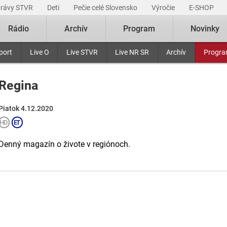
právy STVR
Deti
Pečie celé Slovensko
Výročie
E-SHOP
Rádio
Archív
Program
Novinky
port
Live O
Live STVR
Live NR SR
Archív
Progr
Regina
Piatok 4.12.2020
Denný magazín o živote v regiónoch.