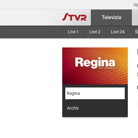
S
Televízia
Live 1
Live 2
Live 24
Š
Regina
Archív