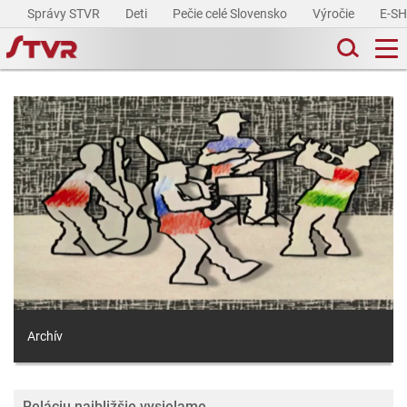
Správy STVR
Deti
Pečie celé Slovensko
Výročie
E-S
Archív
Reláciu najbližšie vysielame