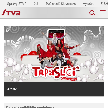
Správy STVR
Deti
Pečie celé Slovensko
Výročie
E-S
Archív
Reláciu najbližšie vysielame