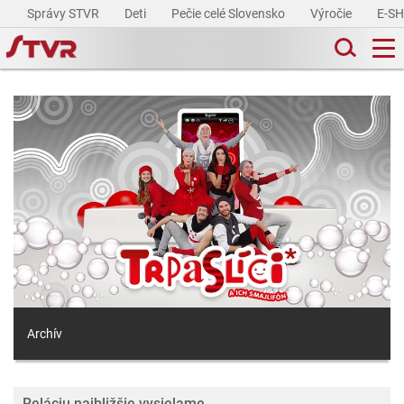
Správy STVR
Deti
Pečie celé Slovensko
Výročie
E-S
Archív
Reláciu najbližšie vysielame