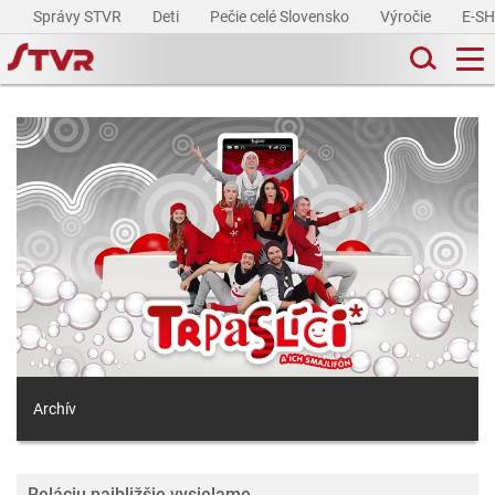
Správy STVR
Deti
Pečie celé Slovensko
Výročie
E-S
Archív
Reláciu najbližšie vysielame