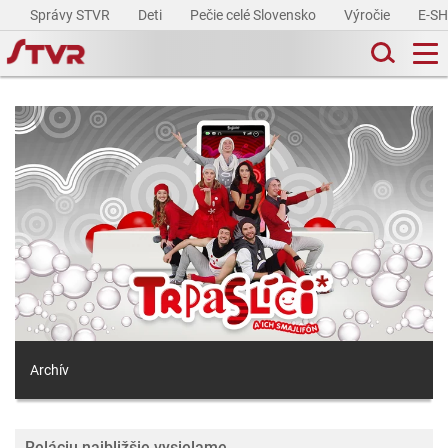
Správy STVR
Deti
Pečie celé Slovensko
Výročie
E-S
Archív
Reláciu najbližšie vysielame