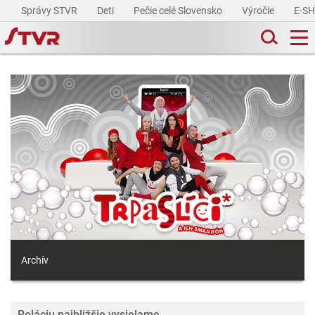
Správy STVR
Deti
Pečie celé Slovensko
Výročie
E-S
Archív
Reláciu najbližšie vysielame