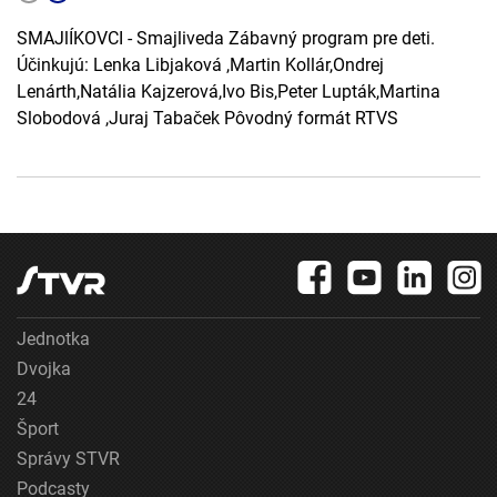
SMAJlÍKOVCI - Smajliveda Zábavný program pre deti.
Účinkujú: Lenka Libjaková ,Martin Kollár,Ondrej
Lenárth,Natália Kajzerová,Ivo Bis,Peter Lupták,Martina
Slobodová ,Juraj Tabaček Pôvodný formát RTVS
Jednotka
Dvojka
24
Šport
Správy STVR
Podcasty