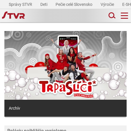
Správy STVR
Deti
Pečie celé Slovensko
Výročie
E-S
Archív
Reláciu najbližšie vysielame