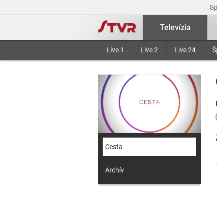
S
Televízia
Live 1
Live 2
Live 24
Š
Cesta
Archív