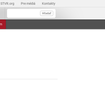
STVR.org
Pre médiá
Kontakty
Hľadať
am