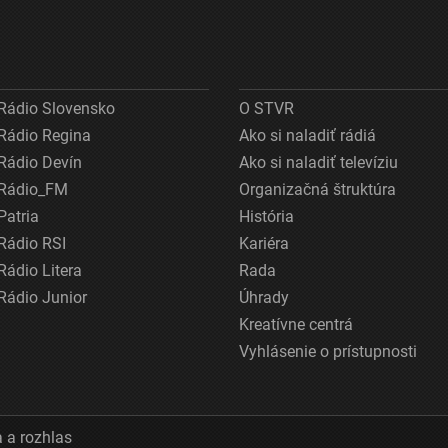
Rádio Slovensko
O STVR
Rádio Regina
Ako si naladiť rádiá
Rádio Devín
Ako si naladiť televíziu
Rádio_FM
Organizačná štruktúra
Patria
História
Rádio RSI
Kariéra
Rádio Litera
Rada
Rádio Junior
Úhrady
Kreatívne centrá
Vyhlásenie o prístupnosti
 a rozhlas