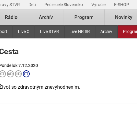
právy STVR
Deti
Pečie celé Slovensko
Výročie
E-SHOP
Rádio
Archív
Program
Novinky
port
Live O
Live STVR
Live NR SR
Archív
Progr
Cesta
Pondelok 7.12.2020
Život so zdravotným znevýhodnením.