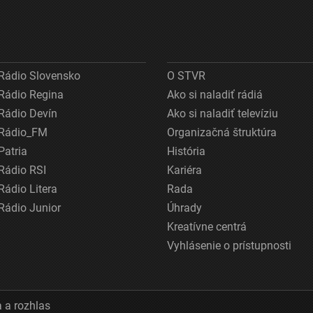
Rádio Slovensko
O STVR
Rádio Regina
Ako si naladiť rádiá
Rádio Devín
Ako si naladiť televíziu
Rádio_FM
Organizačná štruktúra
Patria
História
Rádio RSI
Kariéra
Rádio Litera
Rada
Rádio Junior
Úhrady
Kreatívne centrá
Vyhlásenie o prístupnosti
 a rozhlas