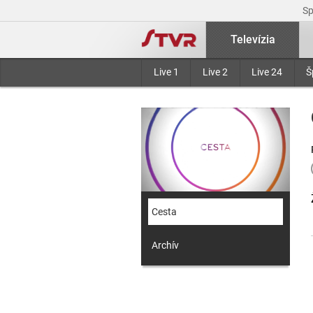
S
Televízia
Live 1
Live 2
Live 24
Š
Cesta
Archív