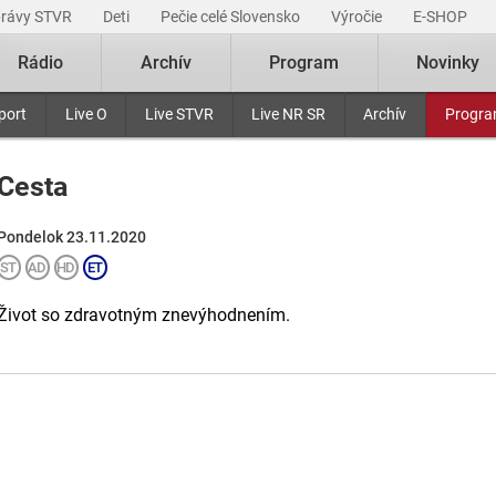
právy STVR
Deti
Pečie celé Slovensko
Výročie
E-SHOP
Rádio
Archív
Program
Novinky
port
Live O
Live STVR
Live NR SR
Archív
Progr
Cesta
Pondelok 23.11.2020
Život so zdravotným znevýhodnením.