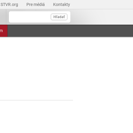
STVR.org
Pre médiá
Kontakty
Hľadať
am