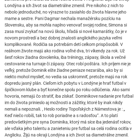
Londýna a ich život sa diametrálne zmenil. Pre nikoho z nich to
nebolo jednoduché, no výrazne to zasiahlo do života hlavne jeho
mame a sestre. Pani Dagmar nechala manažérsku pozíciu na
Slovensku, aby sa mohla naplno venovať svojej rodine, Simona si
zasa musí zvykať na novú školu, hľadá si nové kamarátky, čo je v
novom prostredí a bez dobrej znalosti anglického jazyka veľmi
komplikované. Rodičia sa potrebám detí celkom prispôsobili. V
reálnom živote majú ako rodina voľné dva, tri víkendy za rok. Už
šesť rokov žiadna dovolenka, iba tréningy, zápasy, škola a večné
cestovanie na turnaje či zápasy. Otec robí poštára. Ich príjem nie je
veľký, pretože Dominik ešte žiadne peniaze nezarába, ako by si
niekto mohol myslieť, no vedia sa uskromniť, pretože majú na rok
dopredu jasný plán. Cieľom ich pobytu v Londýne je hrať futbal v
špičkovom klube a byť konečne spolu po roku odlúčenia. Ako sami
hovoria, nemajú čo stratiť, iba získať. Dominikove nadanie pre futbal
im do života prinieslo aj možnosti a zážitky, ktoré by inak nikdy
nemali a nepoznali. , Heslo rodiny Topoľských z Námestova je : „
Keď niečo robíš, tak to rob poriadne a s radosťou“. A to platí
predovšetkým pre syna Dominika, ktorý má síce iba jedenásť rokov,
ale vďaka jeho talentu a zanieteniu pre futbal sa celá rodina ocitla v
Anglicku. Žijú na okraji Londýna a ich život sa diametrálne zmenil.