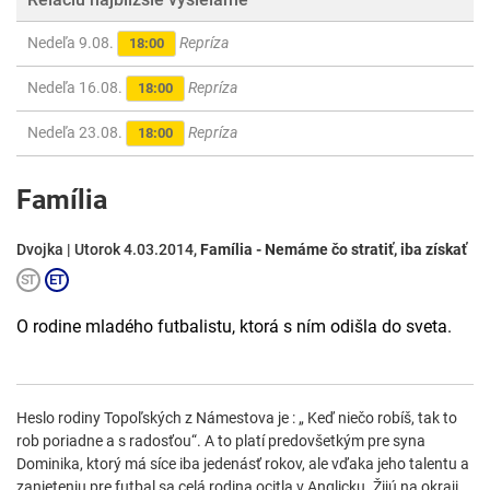
Nedeľa 9.08.
Repríza
18:00
Nedeľa 16.08.
Repríza
18:00
Nedeľa 23.08.
Repríza
18:00
Família
Dvojka | Utorok 4.03.2014,
Família - Nemáme čo stratiť, iba získať
O rodine mladého futbalistu, ktorá s ním odišla do sveta.
Heslo rodiny Topoľských z Námestova je : „ Keď niečo robíš, tak to
rob poriadne a s radosťou“. A to platí predovšetkým pre syna
Dominika, ktorý má síce iba jedenásť rokov, ale vďaka jeho talentu a
zanieteniu pre futbal sa celá rodina ocitla v Anglicku. Žijú na okraji