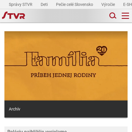
Správy STVR
Deti
Pečie celé Slovensko
Výročie
E-S
Archív
Reláciu najbližšie vysielame