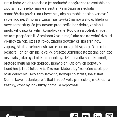
Pre nikoho z nich to nebolo jednoduché, no výrazne to zasiahlo do
života hlavne jeho mame a sestre. Pani Dagmar nechala
manažérsku pozíciu na Slovensku, aby sa mohla naplno venovať
svojej rodine, Simona si zasa musí zvykať na novú školu, hľadá si
nové kamarátky, čo je v novom prostredí a bez dobrej znalosti
anglického jazyka veľmi komplikované. Rodičia sa potrebám detí
celkom prispôsobili. V reálnom živote majú ako rodina voľné dva, tri
víkendy za rok. Už šesť rokov žiadna dovolenka, iba tréningy,
zápasy, škola a večné cestovanie na turnaje či zápasy. Otec robí
poštára. Ich príjem nie je veľký, pretože Dominik ešte žiadne peniaze
nezarába, ako by si niekto mohol myslieť, no vedia sa uskromniť,
pretože majú na rok dopredu jasný plán. Cieľom ich pobytu v
Londýne je hrať futbal v špičkovom klube a byť konečne spolu po
roku odlúčenia. Ako sami hovoria, nemajú čo stratiť, iba získať.
Dominikove nadanie pre futbal im do života prinieslo aj možnosti a
zážitky, ktoré by inak nikdy nemali a nepoznali.