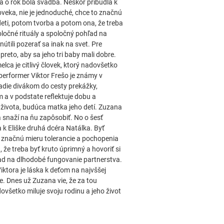
a o rok bola svadba. Neskôr pribudla k
veka, nie je jednoduché, chce to značnú
deti, potom tvorba a potom ona, že treba
oločné rituály a spoločný pohľad na
útili pozerať sa inak na svet. Pre
preto, aby sa jeho tri baby mali dobre.
a je citlivý človek, ktorý nadovšetko
 performer Viktor Frešo je známy v
die divákom do cesty prekážky,
 a v podstate reflektuje dobu a
o života, budúca matka jeho detí. Zuzana
a snaží na ňu zapôsobiť. No o šesť
 k Eliške druhá dcéra Natálka. Byť
o značnú mieru tolerancie a pochopenia
 že treba byť kruto úprimný a hovoriť si
ľad na dlhodobé fungovanie partnerstva.
Viktora je láska k deťom na najvššej
re. Dnes už Zuzana vie, že za tou
všetko miluje svoju rodinu a jeho život