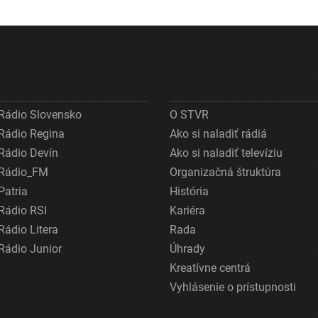
Rádio Slovensko
O STVR
Rádio Regina
Ako si naladiť rádiá
Rádio Devín
Ako si naladiť televíziu
Rádio_FM
Organizačná štruktúra
Patria
História
Rádio RSI
Kariéra
Rádio Litera
Rada
Rádio Junior
Úhrady
Kreatívne centrá
Vyhlásenie o prístupnosti