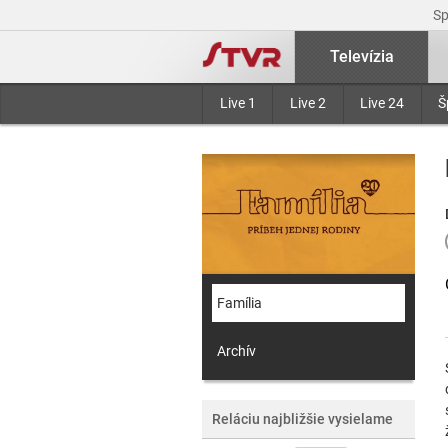
S
Televízia
Live 1
Live 2
Live 24
Š
Família
Archív
Reláciu najbližšie vysielame