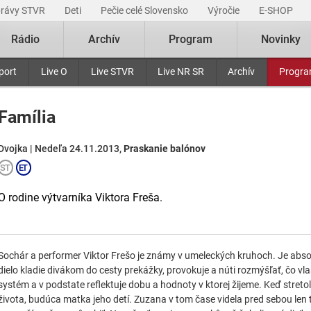
právy STVR
Deti
Pečie celé Slovensko
Výročie
E-SHOP
Rádio
Archív
Program
Novinky
port
Live O
Live STVR
Live NR SR
Archív
Progr
Família
Dvojka | Nedeľa 24.11.2013,
Praskanie balónov
O rodine výtvarníka Viktora Freša.
Sochár a performer Viktor Frešo je známy v umeleckých kruhoch. Je ab
dielo kladie divákom do cesty prekážky, provokuje a núti rozmýšľať, čo vl
systém a v podstate reflektuje dobu a hodnoty v ktorej žijeme. Keď stretol
života, budúca matka jeho detí. Zuzana v tom čase videla pred sebou len 