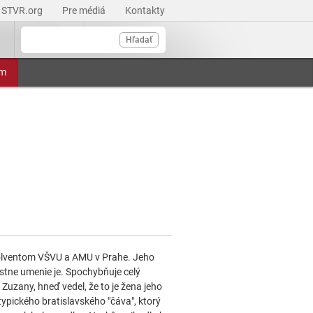
STVR.org
Pre médiá
Kontakty
Hľadať
am
solventom VŠVU a AMU v Prahe. Jeho
astne umenie je. Spochybňuje celý
 Zuzany, hneď vedel, že to je žena jeho
typického bratislavského "čáva", ktorý