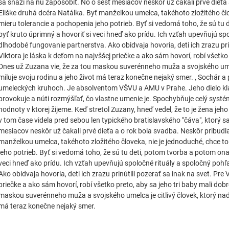
sa snaží na ňu zapôsobiť. No o šesť mesiacov neskôr už čakali prvé dieťa 
Eliške druhá dcéra Natálka. Byť manželkou umelca, takéhoto zložitého člo
mieru tolerancie a pochopenia jeho potrieb. Byť si vedomá toho, že sú tu 
byť kruto úprimný a hovoriť si veci hneď ako prídu. Ich vzťah upevňujú sp
dlhodobé fungovanie partnerstva. Ako obidvaja hovoria, deti ich zrazu prin
Viktora je láska k deťom na najvššej priečke a ako sám hovorí, robí všetko 
Dnes už Zuzana vie, že za tou maskou suverénneho muža a svojského umelc
miluje svoju rodinu a jeho život má teraz konečne nejaký smer. , Sochár a
umeleckých kruhoch. Je absolventom VŠVU a AMU v Prahe. Jeho dielo kla
provokuje a núti rozmýšľať, čo vlastne umenie je. Spochybňuje celý systém
hodnoty v ktorej žijeme. Keď stretol Zuzany, hneď vedel, že to je žena jeh
v tom čase videla pred sebou len typického bratislavského "čáva", ktorý s
mesiacov neskôr už čakali prvé dieťa a o rok bola svadba. Neskôr pribudla
manželkou umelca, takéhoto zložitého človeka, nie je jednoduché, chce t
jeho potrieb. Byť si vedomá toho, že sú tu deti, potom tvorba a potom ona,
veci hneď ako prídu. Ich vzťah upevňujú spoločné rituály a spoločný poh
Ako obidvaja hovoria, deti ich zrazu prinútili pozerať sa inak na svet. Pre 
priečke a ako sám hovorí, robí všetko preto, aby sa jeho tri baby mali dob
maskou suverénneho muža a svojského umelca je citlivý človek, ktorý nado
má teraz konečne nejaký smer.