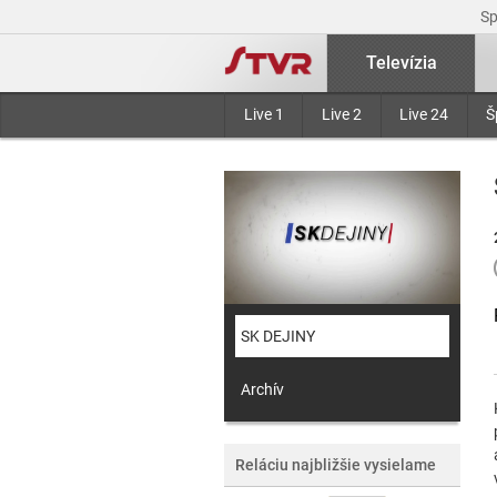
S
Televízia
Live 1
Live 2
Live 24
Š
SK DEJINY
Archív
Reláciu najbližšie vysielame