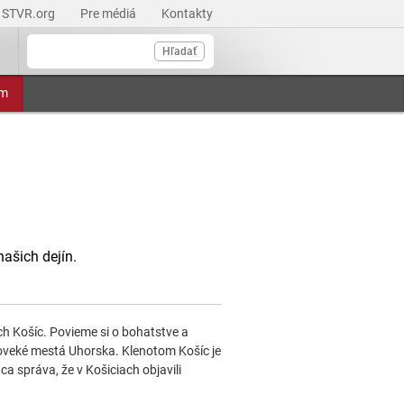
STVR.org
Pre médiá
Kontakty
Hľadať
am
ašich dejín.
ch Košíc. Povieme si o bohatstve a
doveké mestá Uhorska. Klenotom Košíc je
ca správa, že v Košiciach objavili