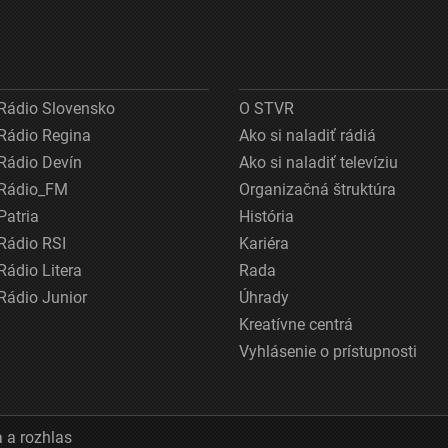
Rádio Slovensko
O STVR
Rádio Regina
Ako si naladiť rádiá
Rádio Devín
Ako si naladiť televíziu
Rádio_FM
Organizačná štruktúra
Patria
História
Rádio RSI
Kariéra
Rádio Litera
Rada
Rádio Junior
Úhrady
Kreatívne centrá
Vyhlásenie o prístupnosti
 a rozhlas