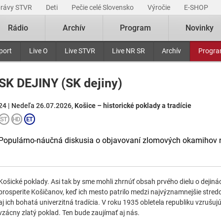
právy STVR
Deti
Pečie celé Slovensko
Výročie
E-SHOP
Rádio
Archív
Program
Novinky
port
Live O
Live STVR
Live NR SR
Archív
Progr
SK DEJINY (SK dejiny)
24 | Nedeľa 26.07.2026,
Košice – historické poklady a tradície
Populárno-náučná diskusia o objavovaní zlomových okamihov n
Košické poklady. Asi tak by sme mohli zhrnúť obsah prvého dielu o dejiná
prosperite Košičanov, keď ich mesto patrilo medzi najvýznamnejšie stre
aj ich bohatá univerzitná tradícia. V roku 1935 obletela republiku vzrušujú
vzácny zlatý poklad. Ten bude zaujímať aj nás.