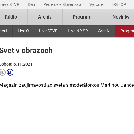
právy STVR
Deti
Pečie celé Slovensko
Výročie
E-SHOP
Rádio
Archív
Program
Novinky
port
Live O
Live STVR
Live NR SR
Archív
Progr
Svet v obrazoch
Sobota 6.11.2021
Magazín zaujímavostí zo sveta s moderátorkou Martinou Janče