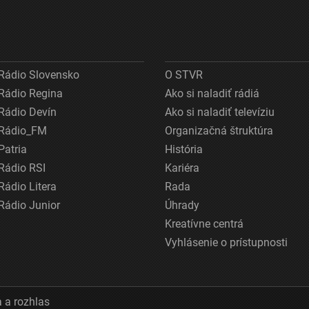
Rádio Slovensko
O STVR
Rádio Regina
Ako si naladiť rádiá
Rádio Devín
Ako si naladiť televíziu
Rádio_FM
Organizačná štruktúra
Patria
História
Rádio RSI
Kariéra
Rádio Litera
Rada
Rádio Junior
Úhrady
Kreatívne centrá
Vyhlásenie o prístupnosti
 a rozhlas