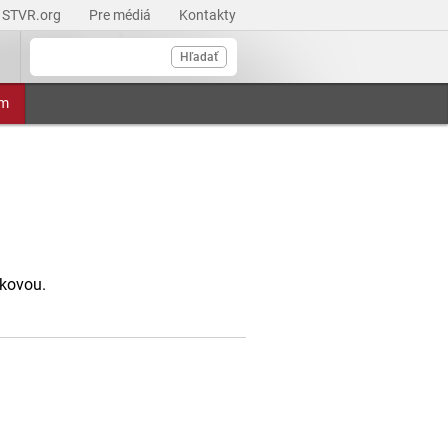
STVR.org
Pre médiá
Kontakty
Hľadať
am
kovou.