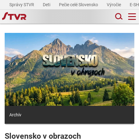
Správy STVR
Deti
Pečie celé Slovensko
Výročie
E-S
Archív
Slovensko v obrazoch