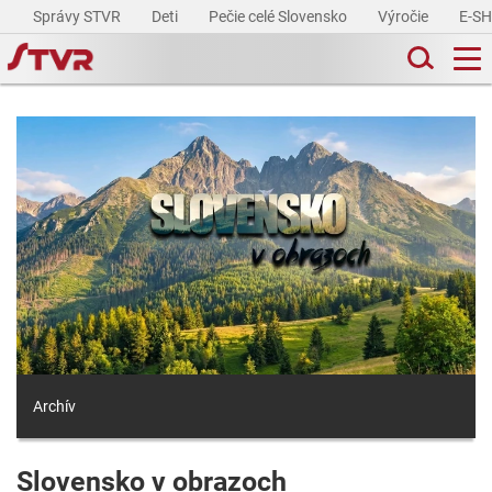
Správy STVR
Deti
Pečie celé Slovensko
Výročie
E-S
Archív
Slovensko v obrazoch