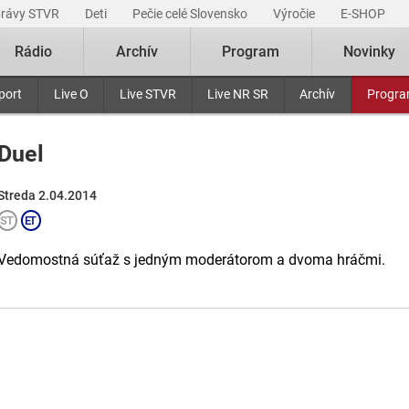
právy STVR
Deti
Pečie celé Slovensko
Výročie
E-SHOP
Rádio
Archív
Program
Novinky
port
Live O
Live STVR
Live NR SR
Archív
Progr
Duel
Streda 2.04.2014
Vedomostná súťaž s jedným moderátorom a dvoma hráčmi.