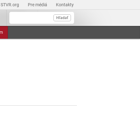
STVR.org
Pre médiá
Kontakty
Hľadať
am