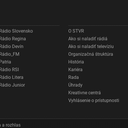
Rádio Slovensko
O STVR
Rádio Regina
Ako si naladiť rádiá
Rádio Devín
Ako si naladiť televíziu
Rádio_FM
Organizačná štruktúra
Patria
História
Rádio RSI
Kariéra
Rádio Litera
Rada
Rádio Junior
Úhrady
Kreatívne centrá
Vyhlásenie o prístupnosti
 a rozhlas