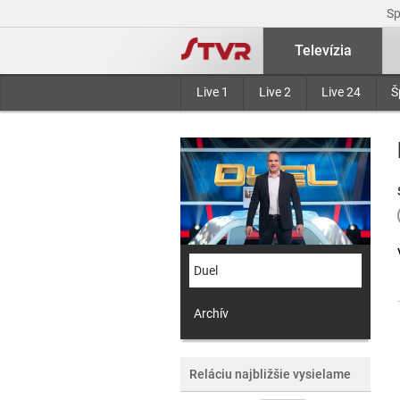
S
Televízia
Live 1
Live 2
Live 24
Š
Duel
Archív
Reláciu najbližšie vysielame