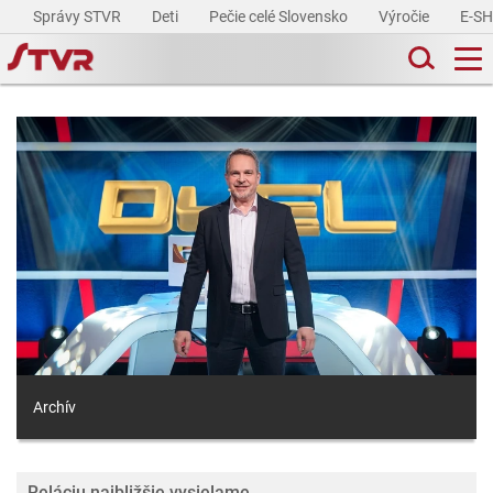
Správy STVR
Deti
Pečie celé Slovensko
Výročie
E-S
Archív
Reláciu najbližšie vysielame