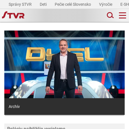
Správy STVR
Deti
Pečie celé Slovensko
Výročie
E-S
Archív
Reláciu najbližšie vysielame