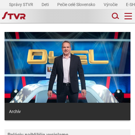
Správy STVR
Deti
Pečie celé Slovensko
Výročie
E-S
Archív
Reláciu najbližšie vysielame