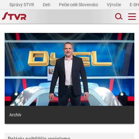
Správy STVR
Deti
Pečie celé Slovensko
Výročie
E-S
Archív
Reláciu najbližšie vysielame