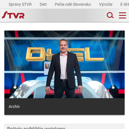
Správy STVR
Deti
Pečie celé Slovensko
Výročie
E-S
Archív
Reláciu najbližšie vysielame