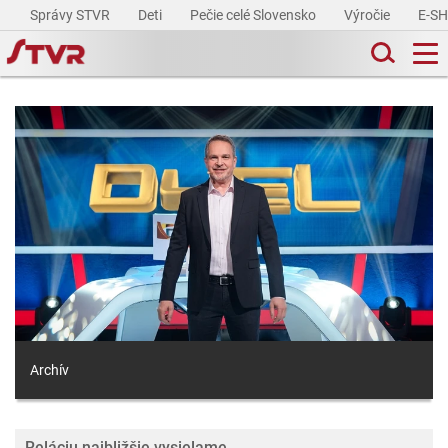
Správy STVR
Deti
Pečie celé Slovensko
Výročie
E-S
Archív
Reláciu najbližšie vysielame