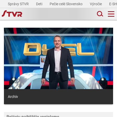
Správy STVR
Deti
Pečie celé Slovensko
Výročie
E-S
Archív
Reláciu najbližšie vysielame