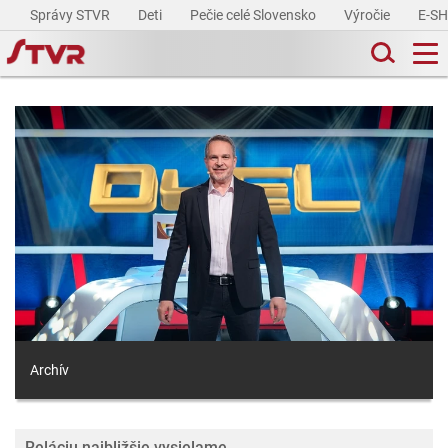
Správy STVR
Deti
Pečie celé Slovensko
Výročie
E-S
Archív
Reláciu najbližšie vysielame