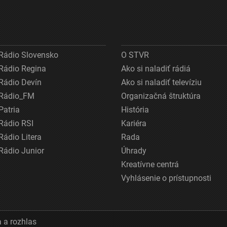
Rádio Slovensko
O STVR
Rádio Regina
Ako si naladiť rádiá
Rádio Devín
Ako si naladiť televíziu
Rádio_FM
Organizačná štruktúra
Patria
História
Rádio RSI
Kariéra
Rádio Litera
Rada
Rádio Junior
Úhrady
Kreatívne centrá
Vyhlásenie o prístupnosti
 a rozhlas