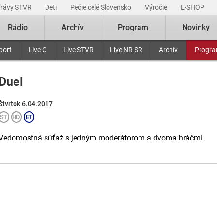
právy STVR
Deti
Pečie celé Slovensko
Výročie
E-SHOP
Rádio
Archív
Program
Novinky
port
Live O
Live STVR
Live NR SR
Archív
Progr
Duel
Štvrtok 6.04.2017
Vedomostná súťaž s jedným moderátorom a dvoma hráčmi.