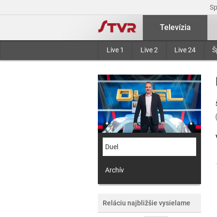
S
Televízia
Live 1
Live 2
Live 24
Š
Duel
Archív
Reláciu najbližšie vysielame