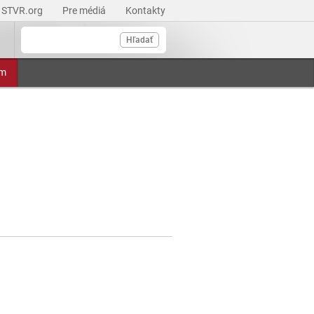
STVR.org
Pre médiá
Kontakty
Hľadať
am