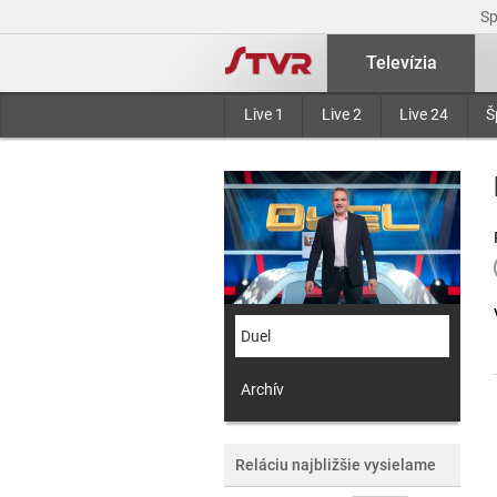
S
Televízia
Live 1
Live 2
Live 24
Š
Duel
Archív
Reláciu najbližšie vysielame