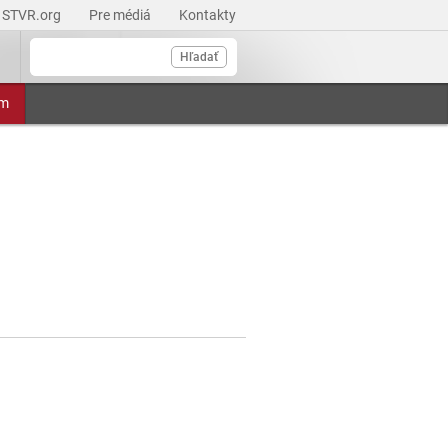
STVR.org
Pre médiá
Kontakty
Hľadať
am