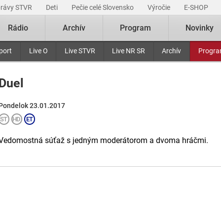
právy STVR
Deti
Pečie celé Slovensko
Výročie
E-SHOP
Rádio
Archív
Program
Novinky
port
Live O
Live STVR
Live NR SR
Archív
Progr
Duel
Pondelok 23.01.2017
Vedomostná súťaž s jedným moderátorom a dvoma hráčmi.