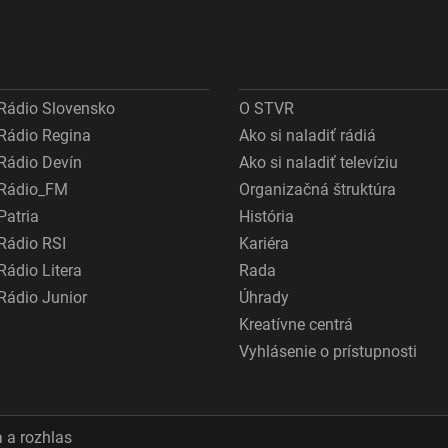
Rádio Slovensko
O STVR
Rádio Regina
Ako si naladiť rádiá
Rádio Devín
Ako si naladiť televíziu
Rádio_FM
Organizačná štruktúra
Patria
História
Rádio RSI
Kariéra
Rádio Litera
Rada
Rádio Junior
Úhrady
Kreatívne centrá
Vyhlásenie o prístupnosti
 a rozhlas