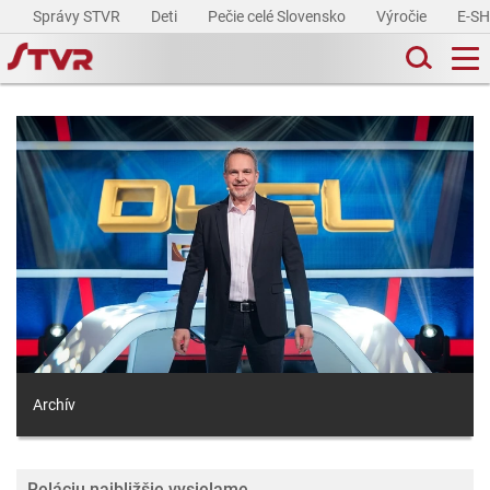
Správy STVR
Deti
Pečie celé Slovensko
Výročie
E-S
Archív
Reláciu najbližšie vysielame