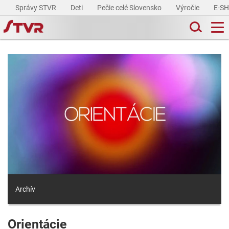
Správy STVR
Deti
Pečie celé Slovensko
Výročie
E-S
Archív
Orientácie