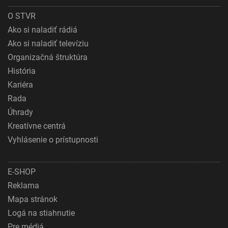
O STVR
Ako si naladiť rádiá
Ako si naladiť televíziu
Organizačná štruktúra
História
Kariéra
Rada
Úhrady
Kreatívne centrá
Vyhlásenie o prístupnosti
E-SHOP
Reklama
Mapa stránok
Logá na stiahnutie
Pre médiá