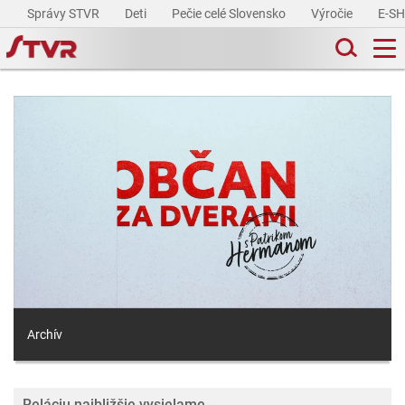
Správy STVR
Deti
Pečie celé Slovensko
Výročie
E-S
Archív
Reláciu najbližšie vysielame